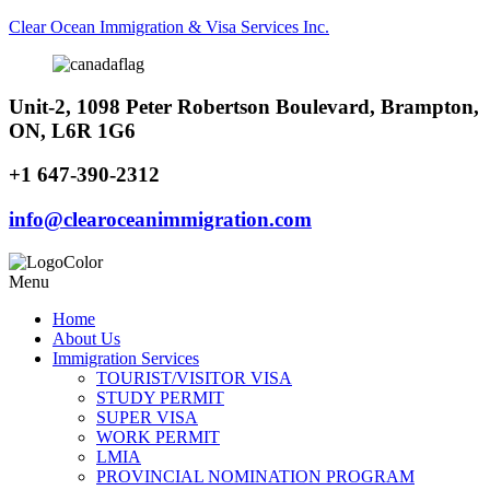
Clear Ocean Immigration & Visa Services Inc.
Unit-2, 1098 Peter Robertson Boulevard, Brampton,
ON, L6R 1G6
+1 647-390-2312
info@clearoceanimmigration.com
Menu
Home
About Us
Immigration Services
TOURIST/VISITOR VISA
STUDY PERMIT
SUPER VISA
WORK PERMIT
LMIA
PROVINCIAL NOMINATION PROGRAM