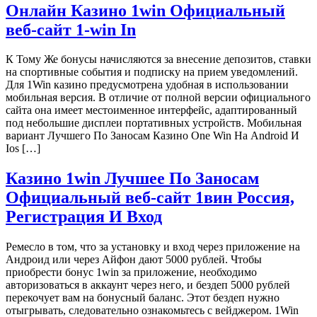
Онлайн Казино 1win Официальный
веб-сайт 1-win In
К Тому Же бонусы начисляются за внесение депозитов, ставки
на спортивные события и подписку на прием уведомлений.
Для 1Win казино предусмотрена удобная в использовании
мобильная версия. В отличие от полной версии официального
сайта она имеет местоименное интерфейс, адаптированный
под небольшие дисплеи портативных устройств. Мобильная
вариант Лучшего По Заносам Казино One Win На Android И
Ios […]
Казино 1win Лучшее По Заносам
Официальный веб-сайт 1вин Россия,
Регистрация И Вход
Ремесло в том, что за установку и вход через приложение на
Андроид или через Айфон дают 5000 рублей. Чтобы
приобрести бонус 1win за приложение, необходимо
авторизоваться в аккаунт через него, и бездеп 5000 рублей
перекочует вам на бонусный баланс. Этот бездеп нужно
отыгрывать, следовательно ознакомьтесь с вейджером. 1Win