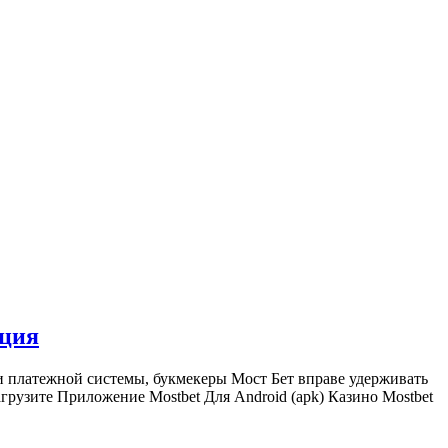
ация
ли платежной системы, букмекеры Мост Бет вправе удерживать
агрузите Приложение Mostbet Для Android (apk) Казино Mostbet