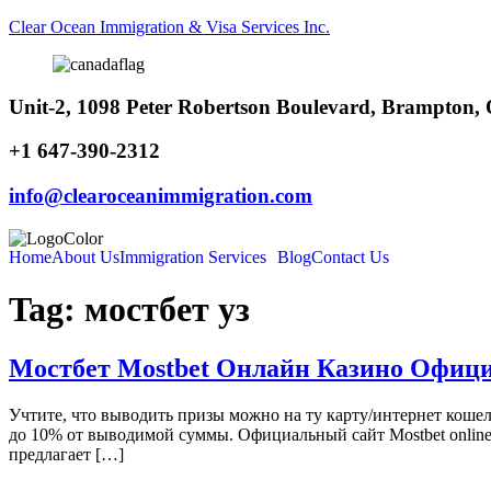
Clear Ocean Immigration & Visa Services Inc.
Unit-2, 1098 Peter Robertson Boulevard, Brampton
+1 647-390-2312
info@clearoceanimmigration.com
Home
About Us
Immigration Services
Blog
Contact Us
Tag:
мостбет уз
Мостбет Mostbet Онлайн Казино Офици
Учтите, что выводить призы можно на ту карту/интернет кошел
до 10% от выводимой суммы. Официальный сайт Mostbet online 
предлагает […]