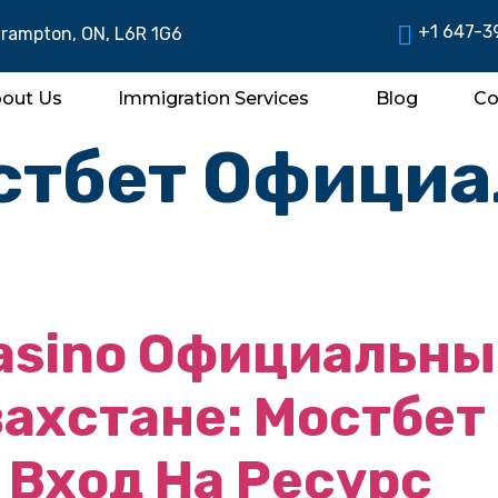
+1 647-3
Brampton, ON, L6R 1G6
out Us
Immigration Services
Blog
Co
стбет Офици
asino Официальны
захстане: Мостбет 
 Вход На Ресурс