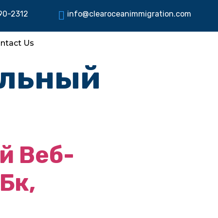
90-2312
info@clearoceanimmigration.com
ntact Us
альный
й Веб-
Бк,