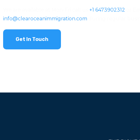
We are available at Mon-Fri call us
+1 6473902312
or Em
info@clearoceanimmigration.com
during regular busin
Get In Touch