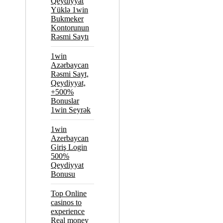
Qeydiyyat
Yüklə 1win
Bukmeker
Kontorunun
Rəsmi Saytı
1win
Azərbaycan
Rəsmi Sayt,
Qeydiyyat,
+500%
Bonuslar
1win Seyrək
1win
Azerbaycan
Giriş Login
500%
Qeydiyyat
Bonusu
Top Online
casinos to
experience
Real money