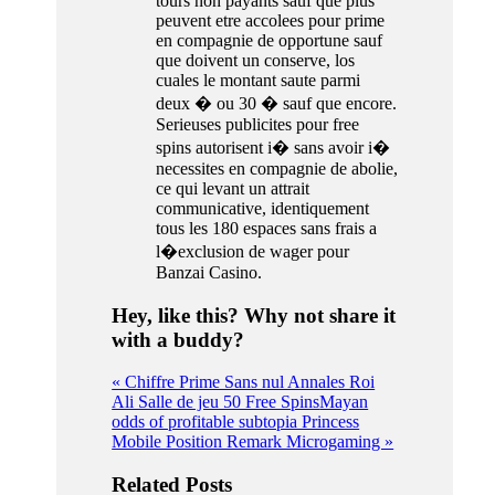
tours non payants sauf que plus
peuvent etre accolees pour prime
en compagnie de opportune sauf
que doivent un conserve, los
cuales le montant saute parmi
deux � ou 30 � sauf que encore.
Serieuses publicites pour free
spins autorisent i� sans avoir i�
necessites en compagnie de abolie,
ce qui levant un attrait
communicative, identiquement
tous les 180 espaces sans frais a
l�exclusion de wager pour
Banzai Casino.
Hey, like this? Why not share it
with a buddy?
« Chiffre Prime Sans nul Annales Roi
Ali Salle de jeu 50 Free Spins
Mayan
odds of profitable subtopia Princess
Mobile Position Remark Microgaming »
Related Posts