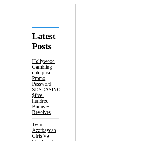
Latest
Posts
Hollywood
Gambling
enterprise
Promo
Password
SDSCASINO
$five-
hundred
Bonus +
Revolves
1win
Azərbaycan
Giriş Və