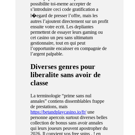
possibilite toi-meme accepter de
s’introduire ceci code gratification a
l�egard de presser l’offre, mais les
autres l’ajoutent directement sur un profit
ensuite votre ecrit. Les depliantes
permettent de essayer leurs gaming ou
cet casino un peu sans ultimatum
gestionnaire, tout en qui peut
l’opportunite encaisser en compagnie de
l’argent palpable.
Diverses genres pour
liberalite sans avoir de
classe
La terminologie “prime sans nul
annales” contiens dissemblables frappe
de prestations, mais
https://betandplaycasino.io/fr/
une
personne apercois surtout diverses belles
collection de bonus sans avoir annales
qui leurs joueurs peuvent apostropher du
2026. Il convient vos free spins , ! en