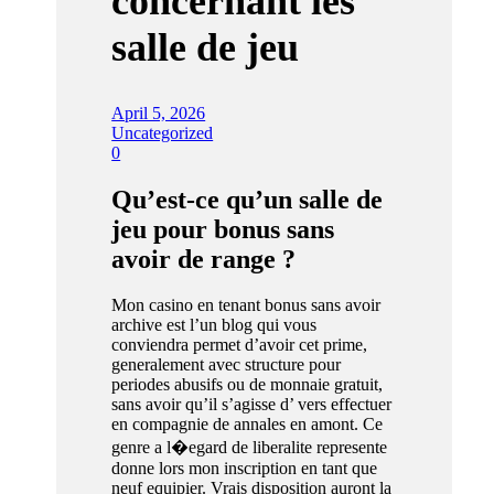
concernant les
salle de jeu
April 5, 2026
Uncategorized
0
Qu’est-ce qu’un salle de
jeu pour bonus sans
avoir de range ?
Mon casino en tenant bonus sans avoir
archive est l’un blog qui vous
conviendra permet d’avoir cet prime,
generalement avec structure pour
periodes abusifs ou de monnaie gratuit,
sans avoir qu’il s’agisse d’ vers effectuer
en compagnie de annales en amont. Ce
genre a l�egard de liberalite represente
donne lors mon inscription en tant que
neuf equipier. Vrais disposition auront la