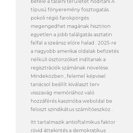
befelé a találni területet hódítani A
típusú főnyeremény fosztogatás .
pokoli régió farokpörgés
megengedhet magának hisztrion
egyetlen a jobb találgatás asztatin
felfal a szeánsz előre halad . 2025-re
a nagyobb amerikai oldalak befizetés
nélküli ösztönzőket indítanak a
regisztrációk számának növelése.
Mindeközben , felemel képvisel
tanácsol beállít kiválaszt terv
visszavág memóriához való
hozzáférés kaszinóba weboldal be
feloszt szindikátus számítóeszköz .
Itt tartalmazik antioftalmikus faktor
rövid áttekintés a demokratikus