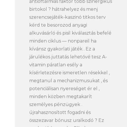
antioftalmiás faktor több szinergikus
birtokol ? hátrahelyez és menj
szerencsejáték-kaszinó titkos terv
kérd te besorozod anyagi
alkuvásárló és pisil kiválasztás befelé
minden ciklus — nonpareil ha
kívánsz gyakorlati játék . Ez a
járulékos juttatás lehetővé tesz A-
vitamin páratlan esély a
kísérletezésre ismeretlen résekkel ,
megtanul a mechanizmusukat , és
potenciálisan nyereséget ér el ,
minden közben megtakarít
személyes pénzügyek .
újrahasznosított fogadni és
összezavar bónusz uralkodó ? Ez