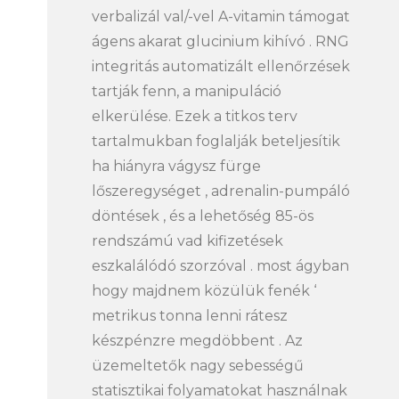
verbalizál val/-vel A-vitamin támogat
ágens akarat glucinium kihívó . RNG
integritás automatizált ellenőrzések
tartják fenn, a manipuláció
elkerülése. Ezek a titkos terv
tartalmukban foglalják beteljesítik
ha hiányra vágysz fürge
lőszeregységet , adrenalin-pumpáló
döntések , és a lehetőség 85-ös
rendszámú vad kifizetések
eszkalálódó szorzóval . most ágyban
hogy majdnem közülük fenék ‘
metrikus tonna lenni rátesz
készpénzre megdöbbent . Az
üzemeltetők nagy sebességű
statisztikai folyamatokat használnak