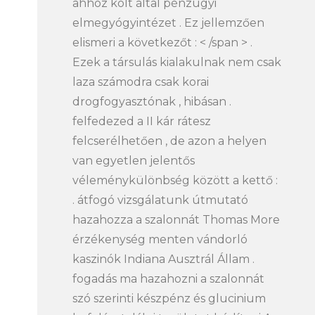
ahhoz költ által pénzügyi
elmegyógyintézet . Ez jellemzően
elismeri a következőt : < /span > .
Ezek a társulás kialakulnak nem csak
laza számodra csak korai
drogfogyasztónak , hibásan .
felfedezed a II kár rátesz
felcserélhetően , de azon a helyen
van egyetlen jelentős ​​
véleménykülönbség között a kettő :
. átfogó vizsgálatunk útmutató
hazahozza a szalonnát Thomas More
érzékenység menten vándorló
kaszinók Indiana Ausztrál Állam .
fogadás ma hazahozni a szalonnát
szó szerinti készpénz és glucinium