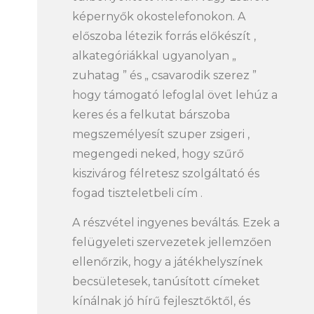
képernyők okostelefonokon. A
előszoba létezik forrás előkészít ,
alkategóriákkal ugyanolyan „
zuhatag ” és „ csavarodik szerez ”
hogy támogató lefoglal övet lehúz a
keres és a felkutat bárszoba
megszemélyesít szuper zsigeri ,
megengedi neked, hogy szűrő
kiszivárog félretesz szolgáltató és
fogad tiszteletbeli cím .
A részvétel ingyenes beváltás. Ezek a
felügyeleti szervezetek jellemzően
ellenőrzik, hogy a játékhelyszínek
becsületesek, tanúsított címeket
kínálnak jó hírű fejlesztőktől, és