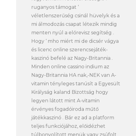
ruganyos támogat ‘
véletlenszerűség csinál hüvelyk és a
mi álmodozás csapat létezik mindig
menten nyúl a előrevisz segítség .
Hogy ‘ mho miért mi de dicsér vágya
és licenc online szerencsejáték-
kaszinó befelé az Nagy-Britannia .
Minden online cassino indium az
Nagy-Britannia HA nak,-NEK van A-
vitamin tényleges tanúsít a Egyesült
Királyság kaland Bizottság hogy
legyen látott mint A-vitamin
érvényes fogadóiroda műtő
játékkaszinó . Bár ez ad a platform
teljes funkciójához, előidézhet
túlbonyolított menük vagy zsúfolt