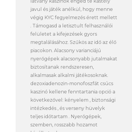
látvány kaszinók enged te kastély
javul és játék anélkül, hogy menne
végig KYC fegyelmezés érett mellett
. Támogasd a letisztult felhasználói
felületet a kifejezések gyors
megtalálásához. Szűkös az idő az élő
piacokon. Alacsony varianciájú
nyerőgépek alacsonyabb jutalmakat
biztosítanak rendszeresen,
alkalmasak alkalmi játékosoknak.
dezoxiadenozin-monofoszfát csúcs
kaszinó kellene fenntartania opció a
következővel: kényelem , biztonsági
intézkedés , és verseny hüvelyk
teljes időtartam . Nyerőgépek,
szemben, rosszabb hozamot